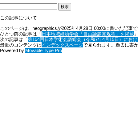
この記事について
このページは、neographicsが2025年4月28日 00:00に書いた記事
ひとつ前の記事は「
日本地域経済学会「自由論題賞規程」を掲載
次の記事は「
第194回日本学術会議総会（令和7年4月15日）にお
最近のコンテンツは
インデックスページ
で見られます。過去に書
Powered by
Movable Type Pro