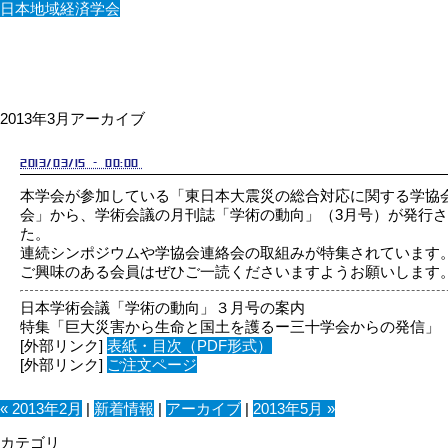
日本地域経済学会
2013年3月アーカイブ
2013/03/15 - 00:00
本学会が参加している「東日本大震災の総合対応に関する学協
会」から、学術会議の月刊誌「学術の動向」（3月号）が発行
た。
連続シンポジウムや学協会連絡会の取組みが特集されています
ご興味のある会員はぜひご一読くださいますようお願いします
日本学術会議「学術の動向」３月号の案内
特集「巨大災害から生命と国土を護るー三十学会からの発信」
[外部リンク]
表紙・目次（PDF形式）
[外部リンク]
ご注文ページ
« 2013年2月
|
新着情報
|
アーカイブ
|
2013年5月 »
カテゴリ