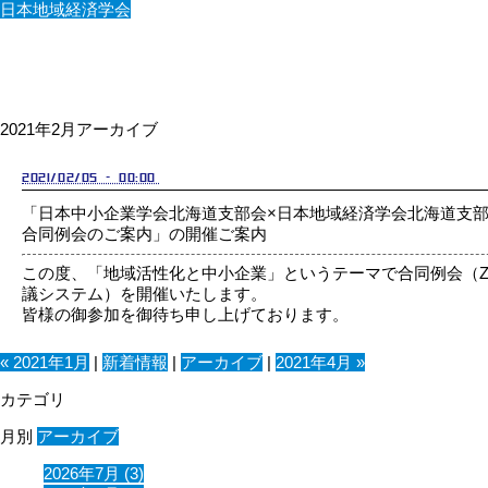
日本地域経済学会
2021年2月アーカイブ
2021/02/05 - 00:00
「日本中小企業学会北海道支部会×日本地域経済学会北海道支
合同例会のご案内」の開催ご案内
この度、「地域活性化と中小企業」というテーマで合同例会（Z
議システム）を開催いたします。
皆様の御参加を御待ち申し上げております。
« 2021年1月
|
新着情報
|
アーカイブ
|
2021年4月 »
カテゴリ
月別
アーカイブ
2026年7月 (3)