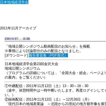
日本地域経済学会
2011年11月アーカイブ
2011/11/07 - 12:00
「地域公開シンポジウム動画配信のお知らせ」を掲載
※事情により討論部分のみの配信となりました。
[ダウンロード]
報告要旨集（PDF形式）
日本地域経済学会第23回金沢大会
地域公開シンポジウム
（プログラムの詳細については，「全国大会・総会」ページよ
の案内」をご覧ください）
①中継配信：2011年11月12日（土）13：30～16：30
（途中、休憩時間中は一時中断いたします。再度ログインして
い。）
②録画配信：2011年11月12日（土）～12月26日（月）
「現代日本の地域産業論 ～北陸から21世紀の地方都市像を展